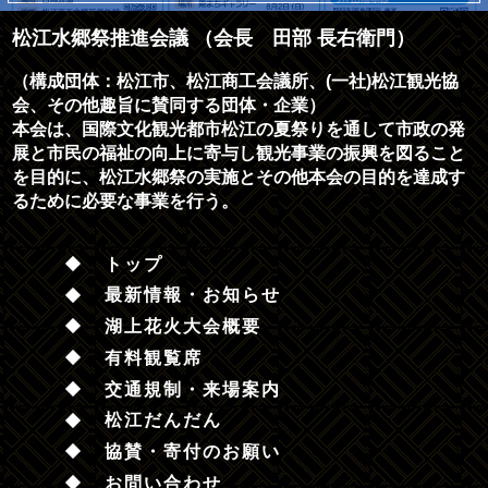
松江水郷祭推進会議 （会長 田部 長右衛門）
（構成団体：松江市、松江商工会議所、(一社)松江観光協
会、その他趣旨に賛同する団体・企業）
本会は、国際文化観光都市松江の夏祭りを通して市政の発
展と市民の福祉の向上に寄与し観光事業の振興を図ること
を目的に、松江水郷祭の実施とその他本会の目的を達成す
るために必要な事業を行う。
トップ
最新情報・お知らせ
湖上花火大会概要
有料観覧席
交通規制・来場案内
松江だんだん
協賛・寄付のお願い
お問い合わせ