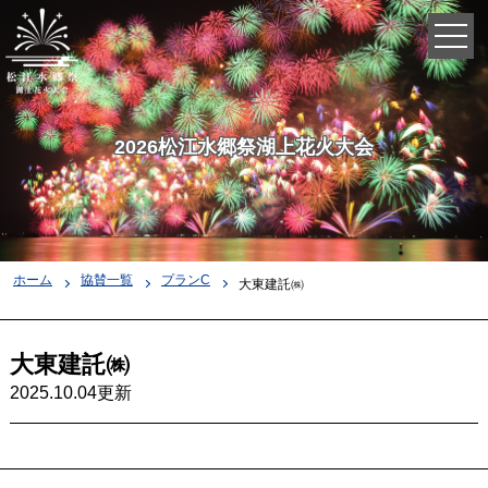
2026松江水郷祭湖上花火大会
ホーム
協賛一覧
プランC
大東建託㈱
大東建託㈱
2025.10.04更新