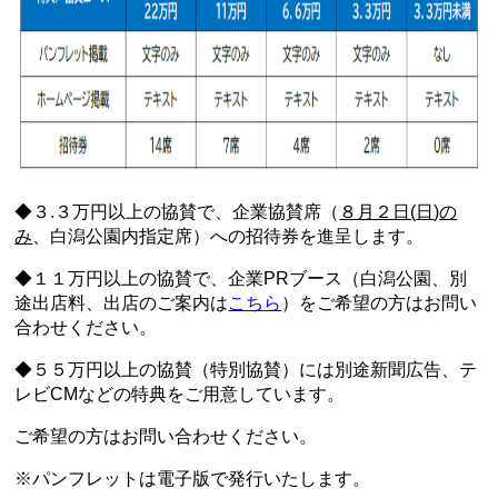
◆３.３万円以上の協賛で、企業協賛席（
８月２日
(
日
)
の
み
、白潟公園内指定席）への招待券を進呈します。
◆１１万円以上の協賛で、企業
PR
ブース（白潟公園、別
途出店料、出店のご案内は
こちら
）をご希望の方はお問い
合わせください。
◆５５万円以上の協賛（特別協賛）には別途新聞広告、テ
レビ
CM
などの特典をご用意しています。
ご希望の方はお問い合わせください。
※パンフレットは電子版で発行いたします。