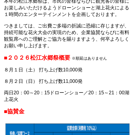
本年の松江水郷祭は、市民の皆様ならびに観光客の皆様に
お楽しみいただけるようドローンショーと湖上花火による
１時間のエンターテインメントを企画しております。
つきましては、ご出費ご多端の折誠に恐縮に存じますが、
持続可能な花火大会の実現のため、企業協賛ならびに有料
観覧席へのご理解とご協力を賜りますよう、何卒よろしく
お願い申し上げます。
■２０２６松江水郷祭概要
※順延はありません
８月１日（土） 打ち上げ数
10,000
発
８月２日（日） 打ち上げ数
11,000
発
両日
20
：
00
～
20
：
15
ドローンショー／
20
：
15
～
21
：
00
湖
上花火
■協賛金