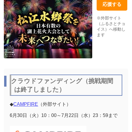
応援する
※外部サイト
（ふるさとチョ
イス）へ移動し
ます
クラウドファンディング（挑戦期間
は終了しました）
◆
CAMPFIRE
（外部サイト）
6月30日（火）
10
：
00
～
7
月22日（水）
23
：59まで