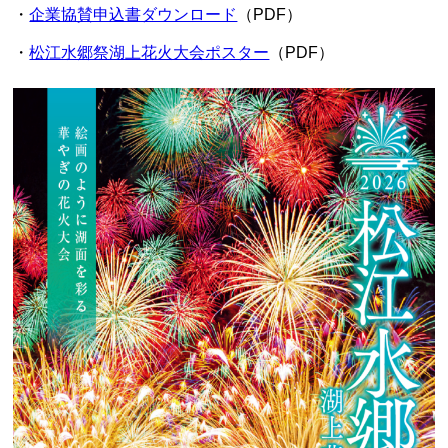
・
企業協賛申込書ダウンロード
（PDF）
・
松江水郷祭湖上花火大会ポスター
（PDF）