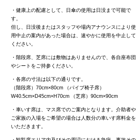
・健康上の配慮として、日傘の使用は日没まで可能で
す。
但し、日没後またはスタッフや場内アナウンスにより使
用中止の案内があった場合は、速やかに使用を中止して
ください。
・階段席、芝席には敷物はありませんので、各自座布団
やシートをご持参ください。
・各席の寸法は以下の通りです。
（階段席）70cm×80cm （パイプ椅子席）
W40.5cm×D45cm×H70cm （芝席）90cm×90cm
・車いす席は、マス席でのご案内となります。介助者や
ご家族の入場をご希望の場合は人数分の車いす席料金を
いただきます。
・観覧席エリア内及びその周辺における急病、事故その