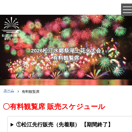
2026松江水郷祭湖上花火大会
有料観覧席
ホーム
有料観覧席
〇有料観覧席 販売スケジュール
①松江先行販売（先着順） 【期間終了】