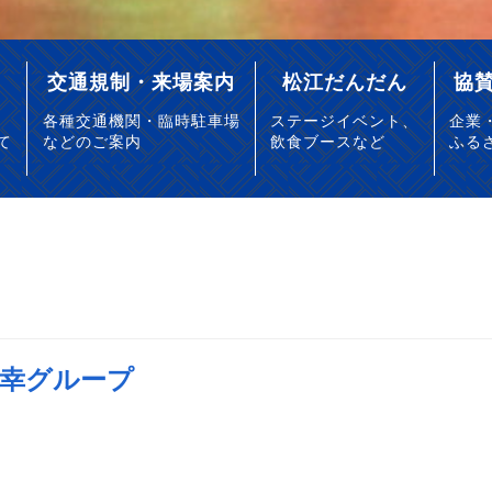
交通規制・来場案内
松江だんだん
協
各種交通機関・臨時駐車場
ステージイベント、
企業
て
などのご案内
飲食ブースなど
ふる
幸グループ