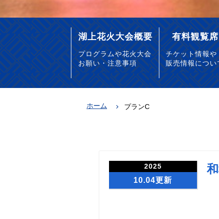
湖上花火大会概要
有料観覧席
プログラムや花火大会
チケット情報や
お願い・注意事項
販売情報につい
ホーム
プランC
2025
和
10.04更新