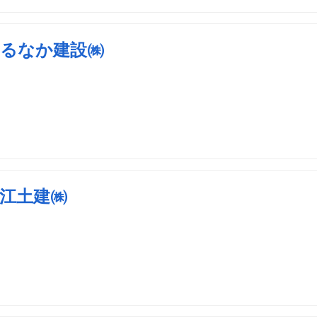
るなか建設㈱
江土建㈱